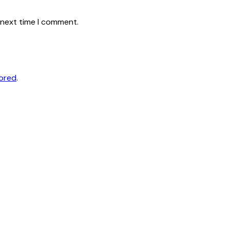
 next time I comment.
tored
.