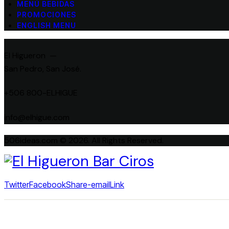
MENÚ BEBIDAS
PROMOCIONES
ENGLISH MENU
El Higueron —
San Pedro, San José.
+506 800-ELHIGUE
info@elhigue.com
506ideas.com © 2026. All Rights Reserved.
Twitter
Facebook
Share-email
Link