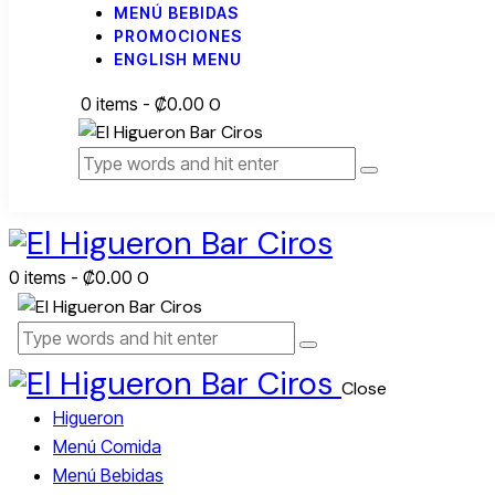
MENÚ BEBIDAS
PROMOCIONES
ENGLISH MENU
0 items
-
₡0.00
0
0 items
-
₡0.00
0
Close
Higueron
Menú Comida
Menú Bebidas