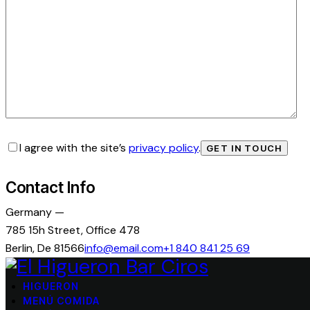
I agree with the site’s
privacy policy
.
Contact Info
Germany —
785 15h Street, Office 478
Berlin, De 81566
info@email.com
+1 840 841 25 69
HIGUERON
MENÚ COMIDA