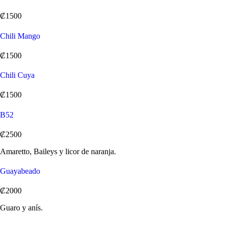
₡1500
Chili Mango
₡1500
Chili Cuya
₡1500
B52
₡2500
Amaretto, Baileys y licor de naranja.
Guayabeado
₡2000
Guaro y anís.