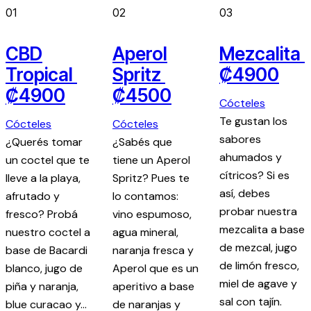
01
02
03
CBD
Aperol
Mezcalita
Tropical
Spritz
₡4900
₡4900
₡4500
Cócteles
Te gustan los
Cócteles
Cócteles
sabores
¿Querés tomar
¿Sabés que
ahumados y
un coctel que te
tiene un Aperol
cítricos? Si es
lleve a la playa,
Spritz? Pues te
así, debes
afrutado y
lo contamos:
probar nuestra
fresco? Probá
vino espumoso,
mezcalita a base
nuestro coctel a
agua mineral,
de mezcal, jugo
base de Bacardi
naranja fresca y
de limón fresco,
blanco, jugo de
Aperol que es un
miel de agave y
piña y naranja,
aperitivo a base
sal con tajín.
blue curacao y…
de naranjas y