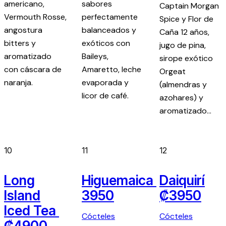
americano,
sabores
Captain Morgan
Vermouth Rosse,
perfectamente
Spice y Flor de
angostura
balanceados y
Caña 12 años,
bitters y
exóticos con
jugo de pina,
aromatizado
Baileys,
sirope exótico
con cáscara de
Amaretto, leche
Orgeat
naranja.
evaporada y
(almendras y
licor de café.
azohares) y
aromatizado…
10
11
12
Long
Higuemaica
Daiquirí
Island
3950
₡3950
Iced Tea
Cócteles
Cócteles
₡4900