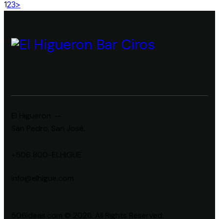
1
2
3
>
El Higueron —
San Pedro, San José.
+506 800-ELHIGUE
info@elhigue.com
506ideas.com © 2026. All Rights Reserved.