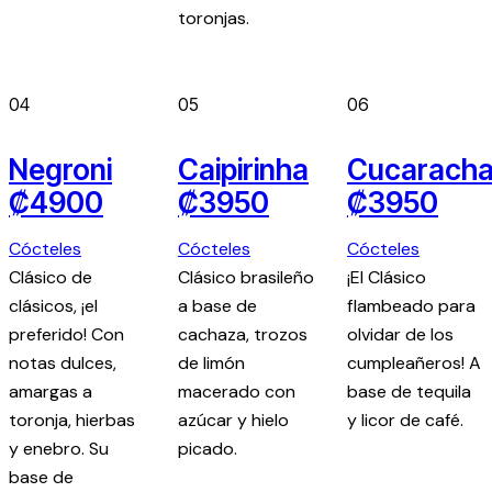
toronjas.
04
05
06
Negroni
Caipirinha
Cucarach
₡4900
₡3950
₡3950
Cócteles
Cócteles
Cócteles
Clásico de
Clásico brasileño
¡El Clásico
clásicos, ¡el
a base de
flambeado para
preferido! Con
cachaza, trozos
olvidar de los
notas dulces,
de limón
cumpleañeros! A
amargas a
macerado con
base de tequila
toronja, hierbas
azúcar y hielo
y licor de café.
y enebro. Su
picado.
base de