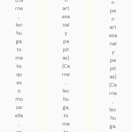
(Ca
n
n
rne
art
pa
,
esa
n
lec
nal
art
hu
y
esa
ga,
pa
nal
to
pit
y
ma
as)
pa
te,
(Ca
pit
qu
rne
as)
es
,
(Ca
o
lec
rne
mo
hu
,
zar
ga,
lec
ella
to
hu
,
ma
ga,