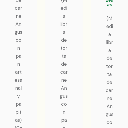
de
(M
ues
as
car
edi
ne
a
(M
An
libr
edi
gus
a
a
co
de
libr
n
tor
a
pa
ta
de
n
de
tor
art
car
ta
esa
ne
de
nal
An
car
y
gus
ne
pa
co
An
pit
n
gus
as)
pa
co