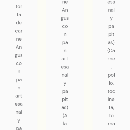
ne
esa
tor
An
nal
ta
gus
y
de
co
pa
car
n
pit
ne
pa
as)
An
n
(Ca
gus
art
rne
co
esa
,
n
nal
pol
pa
y
lo,
n
pa
toc
art
pit
ine
esa
as)
ta,
nal
(A
to
y
la
ma
pa