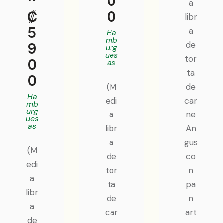
0
a
₡
0
libr
5
a
Ha
mb
de
9
urg
ues
tor
0
as
ta
0
(M
de
Ha
edi
car
mb
urg
a
ne
ues
as
libr
An
a
gus
(M
de
co
edi
tor
n
a
ta
pa
libr
de
n
a
car
art
de