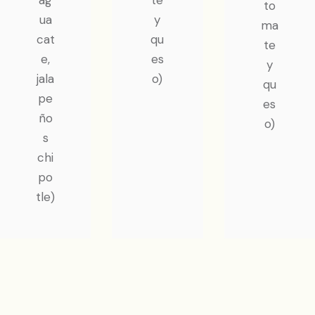
ag
te
to
ua
y
ma
cat
qu
te
e,
es
y
jala
o)
qu
pe
es
ño
o)
s
chi
po
tle)