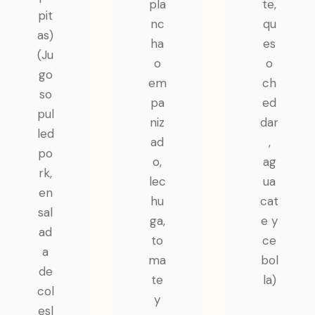
pla
te,
pit
nc
qu
as)
ha
es
(Ju
o
o
go
em
ch
so
pa
ed
pul
niz
dar
led
ad
,
po
o,
ag
rk,
lec
ua
en
hu
cat
sal
ga,
e y
ad
to
ce
a
ma
bol
de
te
la)
col
y
esl