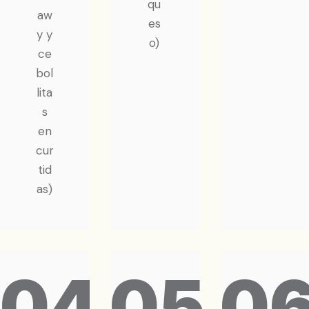
qu
aw
es
y y
o)
ce
bol
lita
s
en
cur
tid
as)
04
05
0