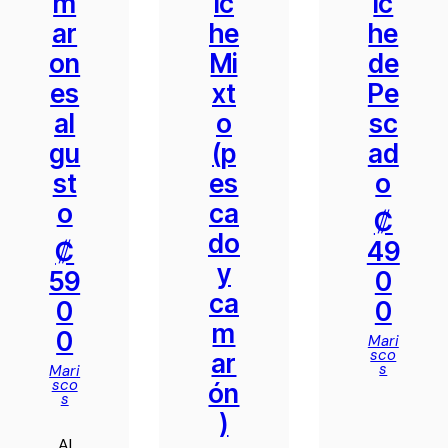
m
ic
ic
ar
he
he
on
Mi
de
es
xt
Pe
al
o
sc
gu
(p
ad
st
es
o
o
ca
₡
do
₡
49
y
59
0
ca
0
0
m
0
Mari
sco
ar
s
Mari
sco
ón
s
)
Al