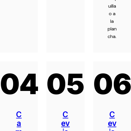
uilla
o a
la
plan
cha.
04
05
0
C
C
C
a
ev
ev