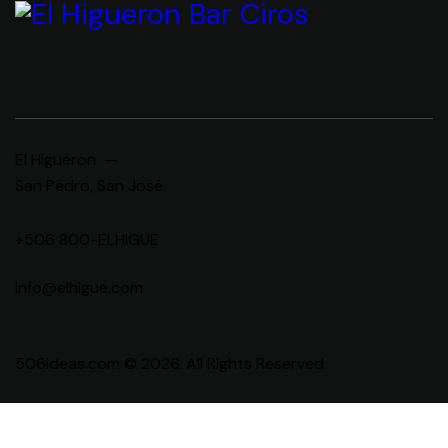
El Higueron —
San Pedro, San José.
+506 800-ELHIGUE
info@elhigue.com
506ideas.com © 2026. All Rights Reserved.