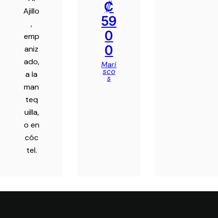
₡
Ajillo
59
,
0
emp
0
aniz
ado,
Mari
sco
a la
s
man
teq
uilla,
o en
cóc
tel.